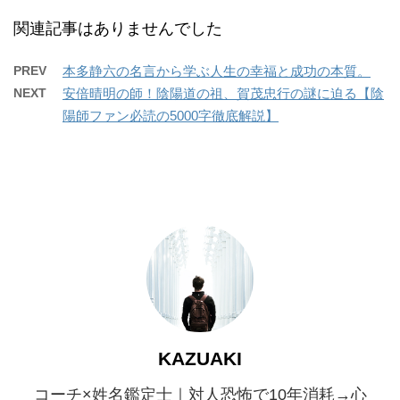
関連記事はありませんでした
PREV
本多静六の名言から学ぶ人生の幸福と成功の本質。
NEXT
安倍晴明の師！陰陽道の祖、賀茂忠行の謎に迫る【陰
陽師ファン必読の5000字徹底解説】
KAZUAKI
コーチ×姓名鑑定士｜対人恐怖で10年消耗→心