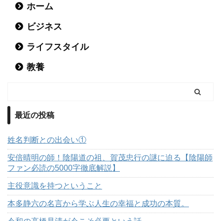
ホーム
ビジネス
ライフスタイル
教養
最近の投稿
姓名判断との出会い①
安倍晴明の師！陰陽道の祖、賀茂忠行の謎に迫る【陰陽師
ファン必読の5000字徹底解説】
主役意識を持つということ
本多静六の名言から学ぶ人生の幸福と成功の本質。